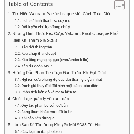
Table of Contents
Tìm Hiểu Valorant Pacific League Một Cách Toàn Diện
Lịch sử hình thành và quy mô
Đội tuyển chủ lực đáng chú ý
Những Hình Thức Kèo Cược Valorant Pacific League Phổ
Biến Khi Tham Gia SC88
Kèo đội thắng trận
Kèo chấp (handicap)
Kèo tổng mạng hạ gục (over/under kills)
Kèo dự đoán MVP
Hướng Dẫn Phân Tích Trận Đấu Trước Khi Đặt Cược
Nghiên cứu phong độ các đội tham gia gần nhất
Đánh giá thay đổi đội hình một cách toàn diện
Phân tích bản đồ và meta hiện tại
Chiến lược quản lý vốn an toàn
Quy tắc phân bổ vốn cơ bản
Bảng tham khảo mức độ tự tin
Khi nào nên dừng lại
Làm Sao Để Tận Dụng Khuyến Mãi SC88 Tốt Hơn
Các loại ưu đãi phổ biến