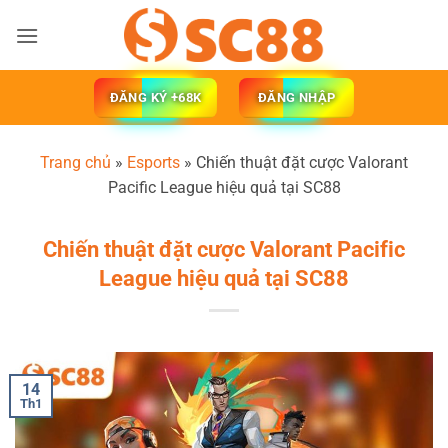
Bỏ
qua
nội
dung
ĐĂNG KÝ +68K
ĐĂNG NHẬP
Trang chủ
»
Esports
»
Chiến thuật đặt cược Valorant
Pacific League hiệu quả tại SC88
Chiến thuật đặt cược Valorant Pacific
League hiệu quả tại SC88
14
Th1