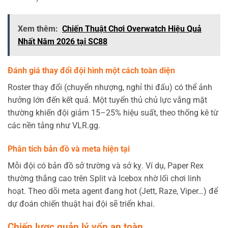
Xem thêm:
Chiến Thuật Chơi Overwatch Hiệu Quả
Nhất Năm 2026 tại SC88
Đánh giá thay đổi đội hình một cách toàn diện
Roster thay đổi (chuyển nhượng, nghỉ thi đấu) có thể ảnh
hưởng lớn đến kết quả. Một tuyển thủ chủ lực vắng mặt
thường khiến đội giảm 15–25% hiệu suất, theo thống kê từ
các nền tảng như VLR.gg.
Phân tích bản đồ và meta hiện tại
Mỗi đội có bản đồ sở trường và sở kỵ. Ví dụ, Paper Rex
thường thắng cao trên Split và Icebox nhờ lối chơi linh
hoạt. Theo dõi meta agent đang hot (Jett, Raze, Viper…) để
dự đoán chiến thuật hai đội sẽ triển khai.
Chiến lược quản lý vốn an toàn