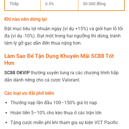
Thấp
0.5%
50.000 đồng
Khi nào nên dừng lại
Đặt mục tiêu lợi nhuận ngày (ví dụ +15%) và giới hạn lỗ tối
đa (ví dụ -10%). Đạt một trong hai ngưỡng thì dừng, tránh
tâm lý gỡ gạc dẫn đến thua nặng hơn.
Làm Sao Để Tận Dụng Khuyến Mãi SC88 Tốt
Hơn
SC88 OKVIP
thường xuyên tung ra các chương trình hấp
dẫn dành riêng cho cá cược Valorant.
Các loại ưu đãi phổ biến
Thưởng nạp lần đầu 100–150% giá trị nạp
Hoàn tiền 5–10% cho kèo thua ở các trận lớn
Tặng cược miễn phí khi tham gia sự kiện VCT Pacific