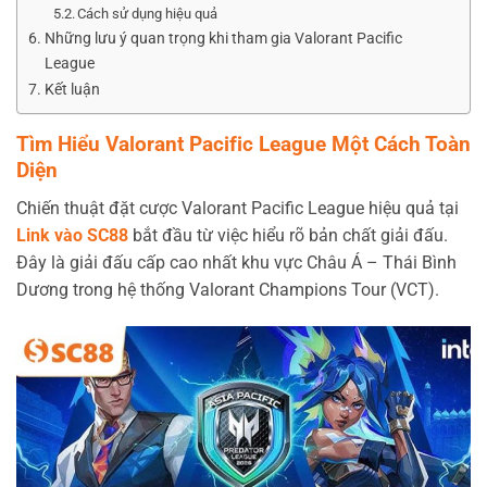
Cách sử dụng hiệu quả
Những lưu ý quan trọng khi tham gia Valorant Pacific
League
Kết luận
Tìm Hiểu Valorant Pacific League Một Cách Toàn
Diện
Chiến thuật đặt cược Valorant Pacific League hiệu quả tại
Link vào SC88
bắt đầu từ việc hiểu rõ bản chất giải đấu.
Đây là giải đấu cấp cao nhất khu vực Châu Á – Thái Bình
Dương trong hệ thống Valorant Champions Tour (VCT).