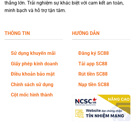
thắng lớn. Trải nghiệm sự khác biệt với cam kết an toàn,
minh bạch và hỗ trợ tận tâm.
THÔNG TIN
HƯỚNG DẪN
Sử dụng khuyến mãi
Đăng ký SC88
Giấy phép kinh doanh
Tải app SC88
Điều khoản bảo mật
Rút tiền SC88
Chính sách sử dụng
Nạp tiền SC88
Cột mốc hình thành