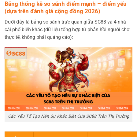
Bảng thống kê so sánh điểm mạnh – điểm yếu
(dựa trên đánh giá cộng đồng 2026)
Dưới đây là bảng so sánh trực quan giữa SC88 và 4 nhà
cái phổ biến khác (dữ liệu tổng hợp từ phản hồi người chơi
thực tế, không phải quảng cáo):
Các Yếu Tố Tạo Nên Sự Khác Biệt Của SC88 Trên Thị Trường