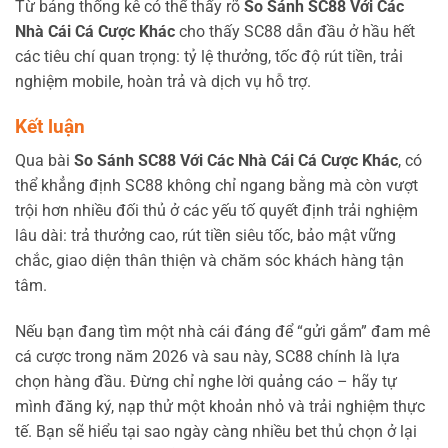
Từ bảng thống kê có thể thấy rõ
So Sánh SC88 Với Các
Nhà Cái Cá Cược Khác
cho thấy SC88 dẫn đầu ở hầu hết
các tiêu chí quan trọng: tỷ lệ thưởng, tốc độ rút tiền, trải
nghiệm mobile, hoàn trả và dịch vụ hỗ trợ.
Kết luận
Qua bài
So Sánh SC88 Với Các Nhà Cái Cá Cược Khác
, có
thể khẳng định SC88 không chỉ ngang bằng mà còn vượt
trội hơn nhiều đối thủ ở các yếu tố quyết định trải nghiệm
lâu dài: trả thưởng cao, rút tiền siêu tốc, bảo mật vững
chắc, giao diện thân thiện và chăm sóc khách hàng tận
tâm.
Nếu bạn đang tìm một nhà cái đáng để “gửi gắm” đam mê
cá cược trong năm 2026 và sau này, SC88 chính là lựa
chọn hàng đầu. Đừng chỉ nghe lời quảng cáo – hãy tự
mình đăng ký, nạp thử một khoản nhỏ và trải nghiệm thực
tế. Bạn sẽ hiểu tại sao ngày càng nhiều bet thủ chọn ở lại