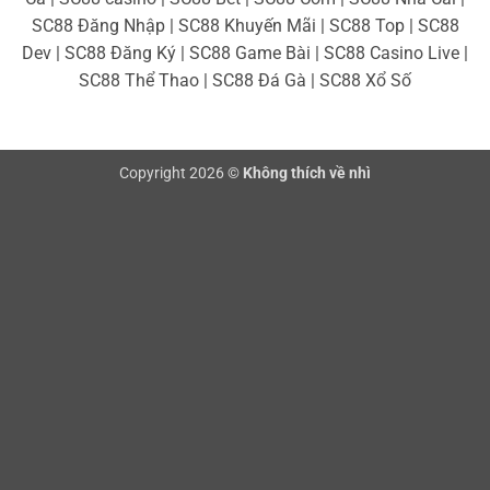
SC88 Đăng Nhập | SC88 Khuyến Mãi | SC88 Top | SC88
Dev | SC88 Đăng Ký | SC88 Game Bài | SC88 Casino Live |
SC88 Thể Thao | SC88 Đá Gà | SC88 Xổ Số
Copyright 2026 ©
Không thích về nhì