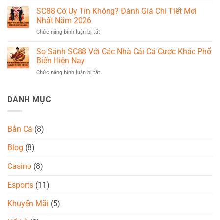
Đồng
Mọi
trò
SC88 Có Uy Tín Không? Đánh Giá Chi Tiết Mới
Với
Trải
chơi
Chương
Nhất Năm 2026
Nghiệm
casino
Trình
Năm
ở
Chức năng bình luận bị tắt
được
“Xuân
Nay
SC88
yêu
Yêu
Có
thích
So Sánh SC88 Với Các Nhà Cái Cá Cược Khác Phổ
Thương
Uy
nhất
Biến Hiện Nay
–
Tín
hiện
Tết
ở
Chức năng bình luận bị tắt
Không?
nay
Nghĩa
So
Đánh
Tình”
Sánh
Giá
SC88
DANH MỤC
Chi
Với
Tiết
Các
Mới
Nhà
Nhất
Bắn Cá
(8)
Cái
Năm
Cá
2026
Blog
(8)
Cược
Khác
Phổ
Casino
(8)
Biến
Hiện
Esports
(11)
Nay
Khuyến Mãi
(5)