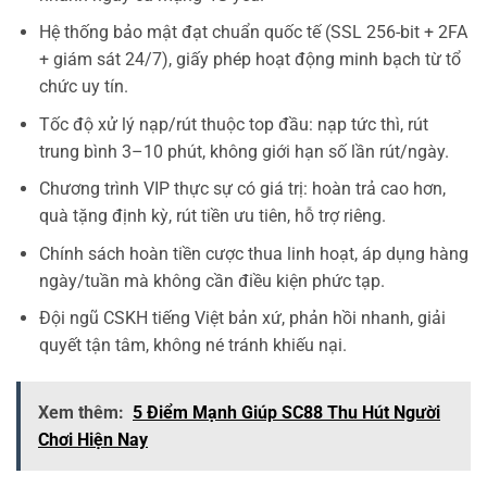
Hệ thống bảo mật đạt chuẩn quốc tế (SSL 256-bit + 2FA
+ giám sát 24/7), giấy phép hoạt động minh bạch từ tổ
chức uy tín.
Tốc độ xử lý nạp/rút thuộc top đầu: nạp tức thì, rút
trung bình 3–10 phút, không giới hạn số lần rút/ngày.
Chương trình VIP thực sự có giá trị: hoàn trả cao hơn,
quà tặng định kỳ, rút tiền ưu tiên, hỗ trợ riêng.
Chính sách hoàn tiền cược thua linh hoạt, áp dụng hàng
ngày/tuần mà không cần điều kiện phức tạp.
Đội ngũ CSKH tiếng Việt bản xứ, phản hồi nhanh, giải
quyết tận tâm, không né tránh khiếu nại.
Xem thêm:
5 Điểm Mạnh Giúp SC88 Thu Hút Người
Chơi Hiện Nay