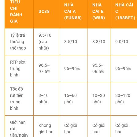
TIÊU
NHÀ
NHÀ
NHÀ CÁI
CHÍ
SC88
CÁI A
CÁI B
C
ĐÁNH
(FUN88)
(W88)
(188BET)
GIÁ
Tỷ lệ trả
9.5/10
thưởng
(cao
8.5/10
8.8/10
9.0/10
thể thao
nhất)
RTP slot
96.5–
95.5–
trung
95–96%
95–96%
97.5%
96.5%
bình
Tốc độ
rút tiền
3–10
15–60
10–30
30–120
trung
phút
phút
phút
phút
bình
Giới hạn
Không
Có giới
Có giới
Có giới
rút
giới hạn
hạn
hạn
hạn
tiền/ngày