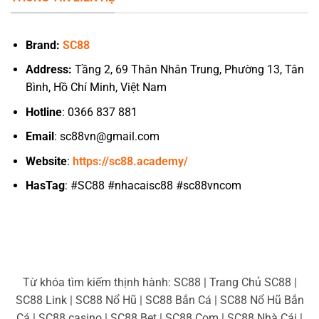
Brand:
SC88
Address:
Tầng 2, 69 Thân Nhân Trung, Phường 13, Tân
Bình, Hồ Chí Minh, Việt Nam
Hotline
: 0366 837 881
Email
:
sc88vn@gmail.com
Website
:
https://sc88.academy/
HasTag
: #SC88 #nhacaisc88 #sc88vncom
Từ khóa tìm kiếm thịnh hành: SC88 | Trang Chủ SC88 |
SC88 Link | SC88 Nổ Hũ | SC88 Bắn Cá | SC88 Nổ Hũ Bắn
Cá | SC88 casino | SC88 Bet | SC88 Com | SC88 Nhà Cái |