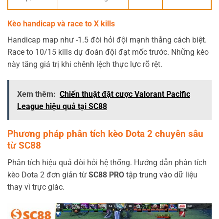
Kèo handicap và race to X kills
Handicap map như -1.5 đòi hỏi đội mạnh thắng cách biệt.
Race to 10/15 kills dự đoán đội đạt mốc trước. Những kèo
này tăng giá trị khi chênh lệch thực lực rõ rệt.
Xem thêm:
Chiến thuật đặt cược Valorant Pacific
League hiệu quả tại SC88
Phương pháp phân tích kèo Dota 2 chuyên sâu
từ SC88
Phân tích hiệu quả đòi hỏi hệ thống. Hướng dẫn phân tích
kèo Dota 2 đơn giản từ
SC88 PRO
tập trung vào dữ liệu
thay vì trực giác.