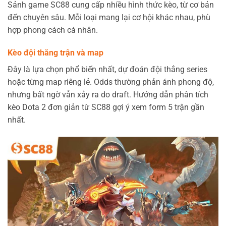
Sảnh game SC88 cung cấp nhiều hình thức kèo, từ cơ bản
đến chuyên sâu. Mỗi loại mang lại cơ hội khác nhau, phù
hợp phong cách cá nhân.
Kèo đội thắng trận và map
Đây là lựa chọn phổ biến nhất, dự đoán đội thắng series
hoặc từng map riêng lẻ. Odds thường phản ánh phong độ,
nhưng bất ngờ vẫn xảy ra do draft. Hướng dẫn phân tích
kèo Dota 2 đơn giản từ SC88 gợi ý xem form 5 trận gần
nhất.