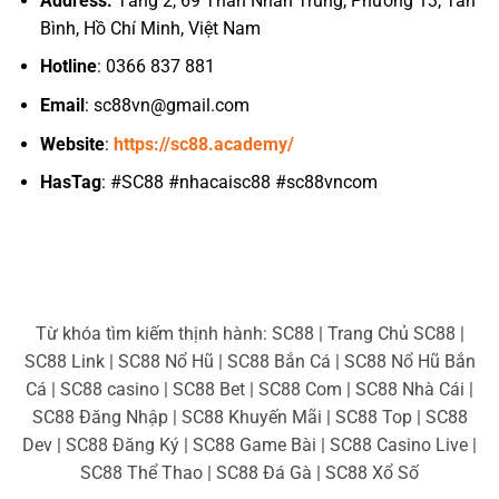
Address:
Tầng 2, 69 Thân Nhân Trung, Phường 13, Tân
Bình, Hồ Chí Minh, Việt Nam
Hotline
: 0366 837 881
Email
:
sc88vn@gmail.com
Website
:
https://sc88.academy/
HasTag
: #SC88 #nhacaisc88 #sc88vncom
Từ khóa tìm kiếm thịnh hành: SC88 | Trang Chủ SC88 |
SC88 Link | SC88 Nổ Hũ | SC88 Bắn Cá | SC88 Nổ Hũ Bắn
Cá | SC88 casino | SC88 Bet | SC88 Com | SC88 Nhà Cái |
SC88 Đăng Nhập | SC88 Khuyến Mãi | SC88 Top | SC88
Dev | SC88 Đăng Ký | SC88 Game Bài | SC88 Casino Live |
SC88 Thể Thao | SC88 Đá Gà | SC88 Xổ Số