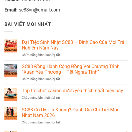
Email:
sc88vn@gmail.com
BÀI VIẾT MỚI NHẤT
Đại Tiệc Sinh Nhật SC88 – Đỉnh Cao Của Mọi Trải
Nghiệm Năm Nay
ở
Chức năng bình luận bị tắt
Đại
Tiệc
SC88 Đồng Hành Cộng Đồng Với Chương Trình
Sinh
“Xuân Yêu Thương – Tết Nghĩa Tình”
Nhật
ở
Chức năng bình luận bị tắt
SC88
SC88
–
Đồng
Top trò chơi casino được yêu thích nhất hiện nay
Đỉnh
Hành
Cao
ở
Chức năng bình luận bị tắt
Cộng
Của
Top
Đồng
Mọi
trò
SC88 Có Uy Tín Không? Đánh Giá Chi Tiết Mới
Với
Trải
chơi
Chương
Nhất Năm 2026
Nghiệm
casino
Trình
Năm
ở
Chức năng bình luận bị tắt
được
“Xuân
Nay
SC88
yêu
Yêu