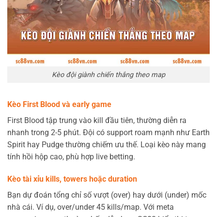
Kèo đội giành chiến thắng theo map
Kèo First Blood và early game
First Blood tập trung vào kill đầu tiên, thường diễn ra
nhanh trong 2-5 phút. Đội có support roam mạnh như Earth
Spirit hay Pudge thường chiếm ưu thế. Loại kèo này mang
tính hồi hộp cao, phù hợp live betting.
Kèo tài xỉu kills, towers hoặc duration
Bạn dự đoán tổng chỉ số vượt (over) hay dưới (under) mốc
nhà cái. Ví dụ, over/under 45 kills/map. Với meta