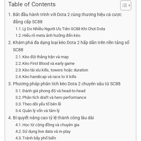
Table of Contents
Bắt đầu hành trình với Dota 2 cùng thương hiệu cá cược
đẳng cấp SC88
Lý Do Nhiều Người Ưu Tiên SC88 Khi Chơi Dota
Hiểu rõ meta ảnh hưởng đến kèo
Khám phá đa dạng loại kèo Dota 2 hấp dẫn trên nền tảng số
SC88
Kèo đội thắng trận và map
Kèo First Blood và early game
Kèo tài xỉu kills, towers hoặc duration
Kèo handicap và race to X kills
Phương pháp phân tích kèo Dota 2 chuyên sâu từ SC88
Đánh giá phong độ và head-to-head
Phân tích draft và hero performance
Theo dõi yếu tố bên lề
Quản lý vốn và tâm lý
Bí quyết nâng cao tỷ lệ thành công lâu dài
Học từ cộng đồng và chuyên gia
Sử dụng live data và in-play
Tránh bẫy phổ biến