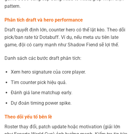
pattern.
Phân tích draft và hero performance
Draft quyết định lớn, counter hero có thể lật kèo. Theo dõi
pick/ban rate từ Dotabuff. Ví dụ, nếu meta ưu tiên late
game, đội có carry mạnh như Shadow Fiend sẽ lợi thế.
Danh sách các bước draft phân tích:
Xem hero signature của core player.
Tìm counter pick hiệu quả.
Đánh giá lane matchup early.
Dự đoán timing power spike.
Theo dõi yếu tố bên lề
Roster thay đổi, patch update hoặc motivation (giải lớn