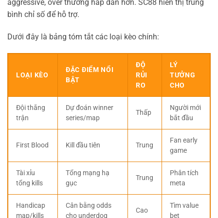
aggressive, over thường hấp dẫn hơn. SC88 hiển thị trung
bình chỉ số để hỗ trợ.
Dưới đây là bảng tóm tắt các loại kèo chính:
ĐỘ
LÝ
ĐẶC ĐIỂM NỔI
LOẠI KÈO
RỦI
TƯỞNG
BẬT
RO
CHO
Đội thắng
Dự đoán winner
Người mới
Thấp
trận
series/map
bắt đầu
Fan early
First Blood
Kill đầu tiên
Trung
game
Tài xỉu
Tổng mạng hạ
Phân tích
Trung
tổng kills
gục
meta
Handicap
Cân bằng odds
Tìm value
Cao
map/kills
cho underdog
bet