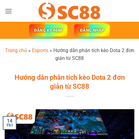
Bỏ
qua
nội
dung
ĐĂNG KÝ +68K
ĐĂNG NHẬP
Trang chủ
»
Esports
»
Hướng dẫn phân tích kèo Dota 2 đơn
giản từ SC88
Hướng dẫn phân tích kèo Dota 2 đơn
giản từ SC88
14
Th1