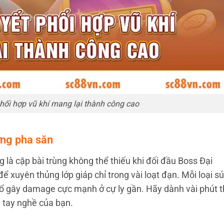
hối hợp vũ khí mang lại thành công cao
ừng pha săn
 là cặp bài trùng không thể thiếu khi đối đầu Boss Đại
ể xuyên thủng lớp giáp chỉ trong vài loạt đạn. Mỗi loại s
 nổ gây damage cực mạnh ở cự ly gần. Hãy dành vài phút 
i tay nghề của bạn.