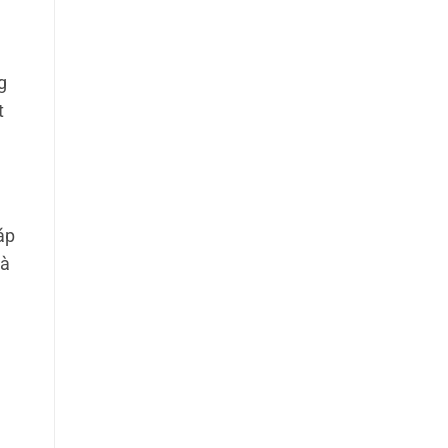
g
t
áp
và