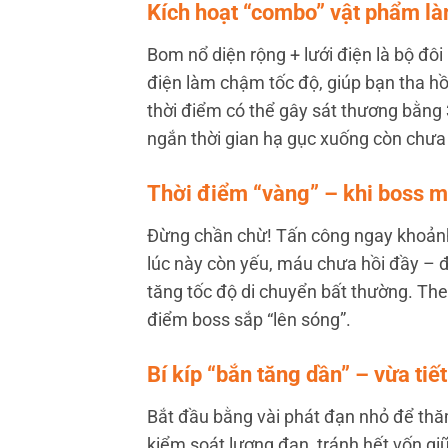
Kích hoạt “combo” vật phẩm là
Bom nổ diện rộng + lưới điện là bộ đô
điện làm chậm tốc độ, giúp bạn tha 
thời điểm có thể gây sát thương bằng
ngắn thời gian hạ gục xuống còn chưa 
Thời điểm “vàng” – khi boss m
Đừng chần chừ! Tấn công ngay khoảnh
lúc này còn yếu, máu chưa hồi đầy – đâ
tăng tốc độ di chuyển bất thường. The
điểm boss sắp “lên sóng”.
Bí kíp “bắn tăng dần” – vừa tiế
Bắt đầu bằng vài phát đạn nhỏ để thă
kiểm soát lượng đạn, tránh hết vốn gi