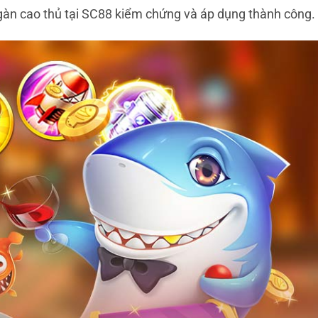
n cao thủ tại SC88 kiểm chứng và áp dụng thành công.