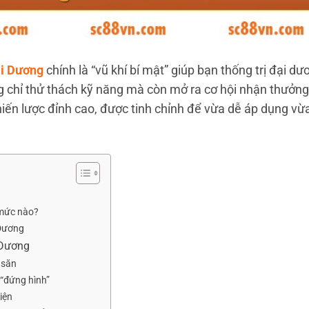
i Dương
chính là “vũ khí bí mật” giúp bạn thống trị đại dư
g chỉ thử thách kỹ năng mà còn mở ra cơ hội nhận thưởng
ến lược đỉnh cao, được tinh chỉnh để vừa dễ áp dụng vừ
 mức nào?
 Dương
 Dương
 săn
“đứng hình”
iện