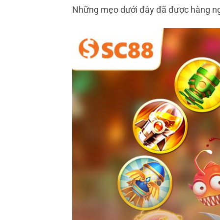
Những mẹo dưới đây đã được hàng ngà